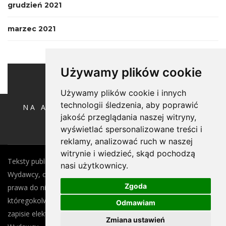
grudzień 2021
marzec 2021
Używamy plików cookie
Używamy plików cookie i innych
technologii śledzenia, aby poprawić
NA ANTYPODACH POD RĘKĘ ZE ŚW.
HUBERTEM
jakość przeglądania naszej witryny,
wyświetlać spersonalizowane treści i
reklamy, analizować ruch w naszej
witrynie i wiedzieć, skąd pochodzą
Teksty publikowane w witrynie są własnością Autora tekstu i
nasi użytkownicy.
Wydawcy, czyli Oficyny Wydawniczej Oikos Sp. z o.o.. Wszelkie
Zgoda
prawa do nich są w całości zastrzeżone. Rozpowszechnianie
któregokolwiek z tych tekstów lub jego części, zarówno w
Odmawiam
zapisie elektronicznym, jak i na papierze, wymaga zgody
Zmiana ustawień