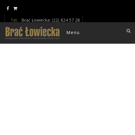
Update cookies preferences
Tel.:
Brać Łowiecka: (22) 824 57 28
E-mail :
braclowiecka@oikos.net.pl
Menu
" A super cool template for bloggers, photographers and travelers "