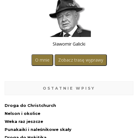
Sławomir Galicki
O mnie
Zobacz trasę wyprawy
OSTATNIE WPISY
Droga do Christchurch
Nelson i okolice
Weka raz jeszcze
Punakaiki i naleśnikowe skały
Droga do Hokitika