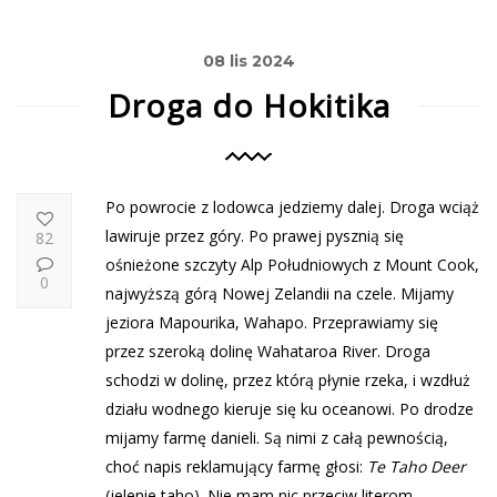
08 lis 2024
Droga do Hokitika
Po powrocie z lodowca jedziemy dalej. Droga wciąż
lawiruje przez góry. Po prawej pysznią się
82
ośnieżone szczyty Alp Południowych z Mount Cook,
0
najwyższą górą Nowej Zelandii na czele. Mijamy
jeziora Mapourika, Wahapo. Przeprawiamy się
przez szeroką dolinę Wahataroa River. Droga
schodzi w dolinę, przez którą płynie rzeka, i wzdłuż
działu wodnego kieruje się ku oceanowi. Po drodze
mijamy farmę danieli. Są nimi z całą pewnością,
choć napis reklamujący farmę głosi:
Te Taho Deer
(jelenie taho). Nie mam nic przeciw literom,