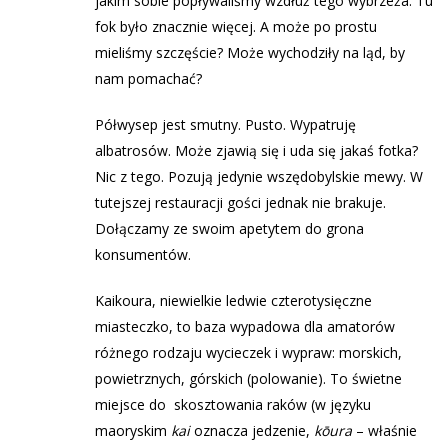
jakim sobie popływaliśmy wzdłuż tego wybrzeża. Tu
fok było znacznie więcej. A może po prostu
mieliśmy szczęście? Może wychodziły na ląd, by
nam pomachać?
Półwysep jest smutny. Pusto. Wypatruję
albatrosów. Może zjawią się i uda się jakaś fotka?
Nic z tego. Pozują jedynie wszędobylskie mewy. W
tutejszej restauracji gości jednak nie brakuje.
Dołączamy ze swoim apetytem do grona
konsumentów.
Kaikoura, niewielkie ledwie czterotysięczne
miasteczko, to baza wypadowa dla amatorów
różnego rodzaju wycieczek i wypraw: morskich,
powietrznych, górskich (polowanie). To świetne
miejsce do skosztowania raków (w języku
maoryskim
kai
oznacza jedzenie,
kōura
– właśnie