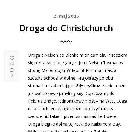
21 maj 2025
Droga do Christchurch
Droga z Nelson do Blenheim onieśmiela. Przedziera
się przez zalesione góry rejonu Nelson Tasman w
80
stronę Malborough. W Mount Richmont nasza
0
szóstka schodzi w dolinę. Krajobrazy po obu
stronach oszałamiające. Gdy myślimy, że nie może
już być ciekawiej, mylimy się. Dojeżdżamy do
Pelorus Bridge. Jednonitkowy most – na West Coast
na palcach jednej ręki można policzyć mosty
szersze niż takie – przenosi nas nad Te Hoiere.
Droga biegnie doliną tej rzeki do Kaikumera Bay.
Widoki zapierają dech w piersiach. Zatokę