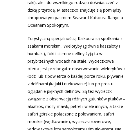
raki), ale i do wszelkiego rodzaju doświadczeń z
dziką przyrodą. Miasteczko znajduje się pomiędzy
chropowatym pasmem Seaward Kaikoura Range a
Oceanem Spokojnym.
Turystyczną specjalnością Kaikoura są spotkania z
ssakami morskimi. Wieloryby (głównie kaszaloty i
humbaki), foki i ciemne delfiny żyją tu w
przybrzeżnych wodach na stałe. Wycieczkowa
oferta jest przebogata: obserwowanie wielorybów z
łodzi lub z powietrza o każdej porze roku, pływanie
z delfinami (kajaki i nurkowanie) lub po prostu
oglądanie pięknych delfinów. Są też wycieczki
związane z obserwacją różnych gatunków ptaków –
albatros, molly-mawk, petrel i wiele innych, a także
safari górskie połączone z polowaniem, safari
morskie (wędkowanie), wycieczki rowerowe,
widowiskowe loty samolotami i śmigłowcami. Nie