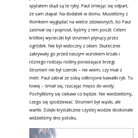
spytałem skąd są te ryby. Paul śmiejąc się odparł,
że sam złapał. Na dodatek w domu. Musieliśmy z
Romkiem wyglądać na wielce zdziwionych, bo Paul
zaśmiał się i poprosił, byśmy z nim poszli. Celem
krótkiej wycieczki był strumień płynący przez
ogródek. Nie był widoczny z okien. Skutecznie
zakrywały go przed naszym wzrokiem krzaki i
różnego rodzaju rośliny porastające brzegi.
Strumień nie był szeroki – nie wiem, czy miał z
metr. Paul zabrał ze sobą odkrojone kawałki ryb. Tu
łowię – śmiał się, rzucając mięso do wody.
Pochyliliśmy się ciekawi co będzie. Nie wiedzieliśmy,
czego się spodziewać. Strumień był wąski, ale
wartki. Dzięki krystalicznie czystej wodzie doskonale
widzieliśmy dno potoku.