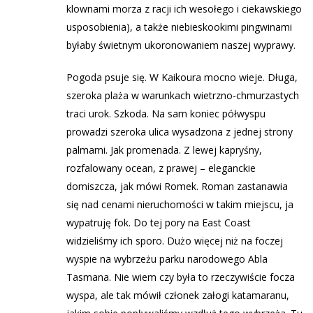
klownami morza z racji ich wesołego i ciekawskiego
usposobienia), a także niebieskookimi pingwinami
byłaby świetnym ukoronowaniem naszej wyprawy.
Pogoda psuje się. W Kaikoura mocno wieje. Długa,
szeroka plaża w warunkach wietrzno-chmurzastych
traci urok. Szkoda. Na sam koniec półwyspu
prowadzi szeroka ulica wysadzona z jednej strony
palmami. Jak promenada. Z lewej kapryśny,
rozfalowany ocean, z prawej – eleganckie
domiszcza, jak mówi Romek. Roman zastanawia
się nad cenami nieruchomości w takim miejscu, ja
wypatruję fok. Do tej pory na East Coast
widzieliśmy ich sporo. Dużo więcej niż na foczej
wyspie na wybrzeżu parku narodowego Abla
Tasmana. Nie wiem czy była to rzeczywiście focza
wyspa, ale tak mówił członek załogi katamaranu,