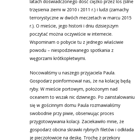
latach doświadczonego dość ciężko przez los (silne
trzęsienia ziemi w 2010 i 2011 r.) i ludzi (zamachy
terrorystyczne w dwóch meczetach w marcu 2015
r.). O mieście, jego historii i dniu dzisiejszym
poczytać można oczywiście w internecie.
Wspominam o pobycie tu z jednego właściwie
powodu – niespodziewanego spotkania z
węgorzami krótkopłetwymi.
Nocowaliśmy u naszego przyjaciela Paula.
Gospodarz poinformował nas, że na kolację będą
ryby. W mieście portowym, położonym nad
oceanem to wszak nic dziwnego. Po zainstalowaniu
się w gościnnym domu Paula rozmawialiśmy
swobodnie przy piwie, obserwując proces
przygotowywania kolacji. Zaciekawiło mnie, że
gospodarz obcina skrawki rybnych filetów i odkłada
je pieczołowicie na deskę. Trochę z przekory