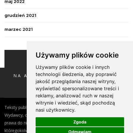
maj 2022
grudzień 2021
marzec 2021
Używamy plików cookie
Używamy plików cookie i innych
technologii śledzenia, aby poprawić
NA ANTYPODACH POD RĘKĘ ZE ŚW.
HUBERTEM
jakość przeglądania naszej witryny,
wyświetlać spersonalizowane treści i
reklamy, analizować ruch w naszej
witrynie i wiedzieć, skąd pochodzą
Teksty publikowane w witrynie są własnością Autora tekstu i
nasi użytkownicy.
Wydawcy, czyli Oficyny Wydawniczej Oikos Sp. z o.o.. Wszelkie
Zgoda
prawa do nich są w całości zastrzeżone. Rozpowszechnianie
któregokolwiek z tych tekstów lub jego części, zarówno w
Odmawiam