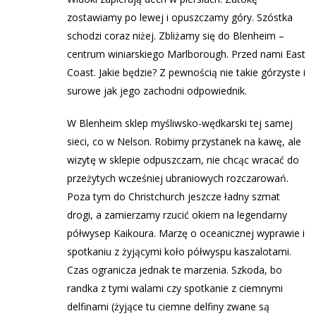
zostawiamy po lewej i opuszczamy góry. Szóstka
schodzi coraz niżej. Zbliżamy się do Blenheim –
centrum winiarskiego Marlborough. Przed nami East
Coast. Jakie będzie? Z pewnością nie takie górzyste i
surowe jak jego zachodni odpowiednik.
W Blenheim sklep myśliwsko-wędkarski tej samej
sieci, co w Nelson. Robimy przystanek na kawę, ale
wizytę w sklepie odpuszczam, nie chcąc wracać do
przeżytych wcześniej ubraniowych rozczarowań.
Poza tym do Christchurch jeszcze ładny szmat
drogi, a zamierzamy rzucić okiem na legendarny
półwysep Kaikoura. Marzę o oceanicznej wyprawie i
spotkaniu z żyjącymi koło półwyspu kaszalotami.
Czas ogranicza jednak te marzenia. Szkoda, bo
randka z tymi walami czy spotkanie z ciemnymi
delfinami (żyjące tu ciemne delfiny zwane są