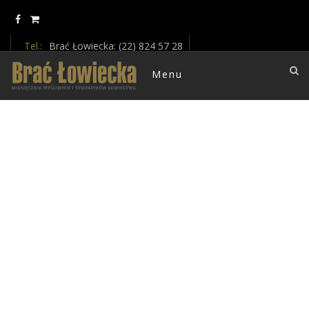
Update cookies preferences
Tel.:
Brać Łowiecka: (22) 824 57 28
E-mail :
braclowiecka@oikos.net.pl
Menu
" A super cool template for bloggers, photographers and travelers "