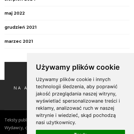
maj 2022
grudzień 2021
marzec 2021
Używamy plików cookie
Używamy plików cookie i innych
technologii śledzenia, aby poprawić
NA ANTYPODACH POD RĘKĘ ZE ŚW.
HUBERTEM
jakość przeglądania naszej witryny,
wyświetlać spersonalizowane treści i
reklamy, analizować ruch w naszej
witrynie i wiedzieć, skąd pochodzą
Teksty publikowane w witrynie są własnością Autora tekstu i
nasi użytkownicy.
Wydawcy, czyli Oficyny Wydawniczej Oikos Sp. z o.o.. Wszelkie