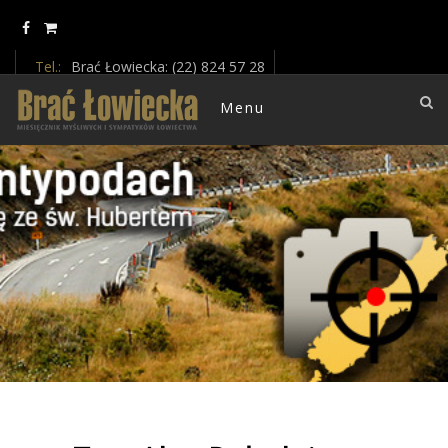
Update cookies preferences
Tel.:
Brać Łowiecka: (22) 824 57 28
E-mail :
braclowiecka@oikos.net.pl
Menu