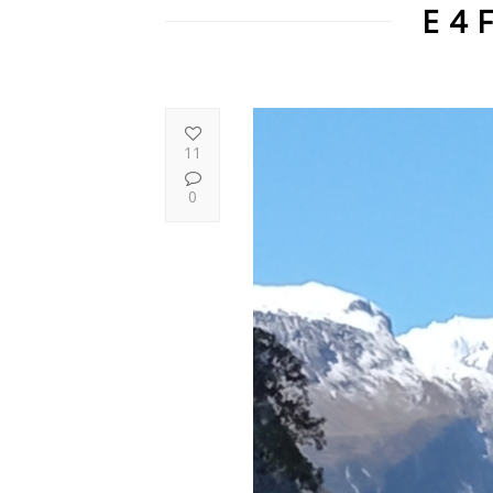
E 4 
11
0