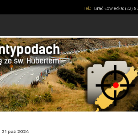
Tel.:
Brać Łowiecka: (22) 8
21 paź 2024