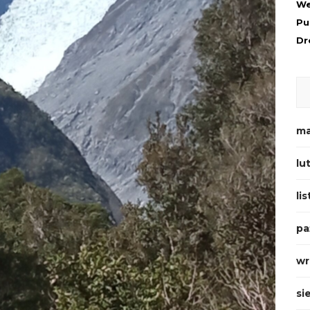
We
Pu
Dr
ma
lu
li
pa
wr
si