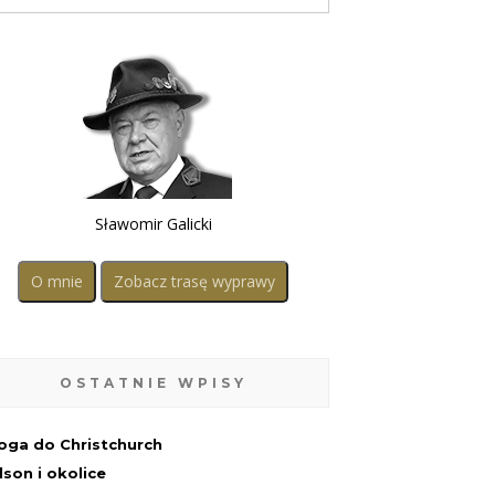
Sławomir Galicki
O mnie
Zobacz trasę wyprawy
OSTATNIE WPISY
oga do Christchurch
lson i okolice