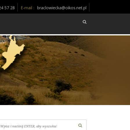
24 57 28
E-mail :
braclowiecka@oikos.net.pl