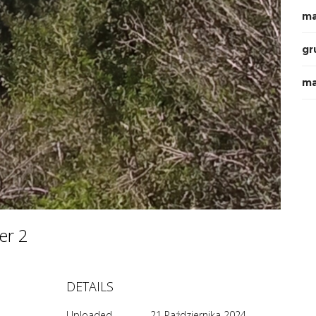
ma
gr
ma
ier 2
DETAILS
Uploaded
21 Października 2024