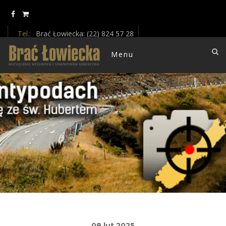
Update cookies preferences
Tel.:
Brać Łowiecka: (22) 824 57 28
E-mail :
braclowiecka@oikos.net.pl
Menu
08 lut 2025